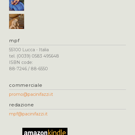
mpf
55100 Lucca - Italia
tel. (0039) 0583 495648
ISBN code:
88-7246 / 88-6550
commerciale
promo@pacinifazzi.it
redazione
mpf@pacinifazzi.it