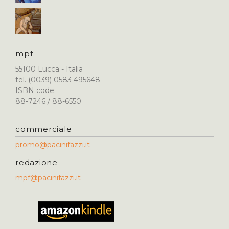
mpf
55100 Lucca - Italia
tel. (0039) 0583 495648
ISBN code:
88-7246 / 88-6550
commerciale
promo@pacinifazzi.it
redazione
mpf@pacinifazzi.it