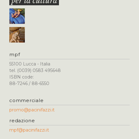
mpf
55100 Lucca - Italia
tel. (0039) 0583 495648
ISBN code:
88-7246 / 88-6550
commerciale
promo@pacinifazzi.it
redazione
mpf@pacinifazzi.it