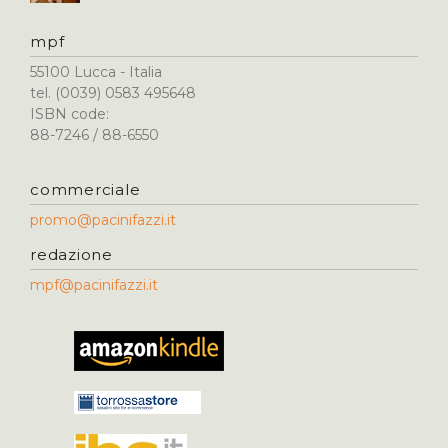
mpf
55100 Lucca - Italia
tel. (0039) 0583 495648
ISBN code:
88-7246 / 88-6550
commerciale
promo@pacinifazzi.it
redazione
mpf@pacinifazzi.it