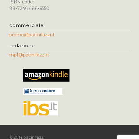
ISBN code:
88-7246 / 88-6550
commerciale
promo@pacinifazzi.it
redazione
mpf@pacinifazzi.it
© 2014 pacinifazzi