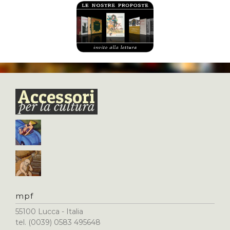
mpf
55100 Lucca - Italia
tel. (0039) 0583 495648