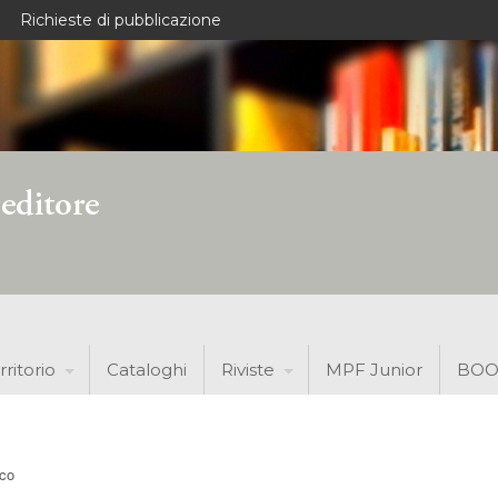
Richieste di pubblicazione
rritorio
Cataloghi
Riviste
MPF Junior
BOO
nco