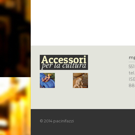
m
551
te
IS
88
© 2014 pacinifazzi