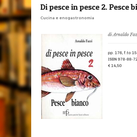
Di pesce in pesce 2. Pesce b
Cucina e enogastronomia
di Arnaldo Faz
pp. 176, f.to 15
ISBN 978-88-7
€ 14,50