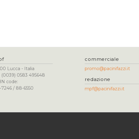
pf
commerciale
00 Lucca - Italia
promo@pacinifazzi.it
l. (0039) 0583 495648
redazione
BN code:
-7246 / 88-6550
mpf@pacinifazzi.it