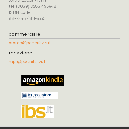
55100 Lucca - Italia
tel. (0039) 0583 495648
ISBN code:
88-7246 / 88-6550
commerciale
promo@pacinifazzi.it
redazione
mpf@pacinifazzi.it