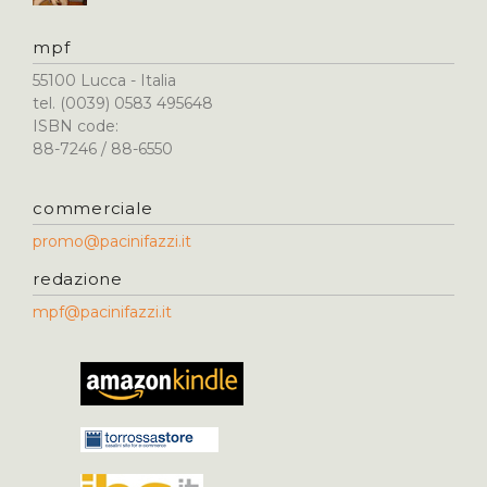
mpf
55100 Lucca - Italia
tel. (0039) 0583 495648
ISBN code:
88-7246 / 88-6550
commerciale
promo@pacinifazzi.it
redazione
mpf@pacinifazzi.it