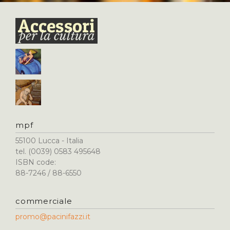
mpf
55100 Lucca - Italia
tel. (0039) 0583 495648
ISBN code:
88-7246 / 88-6550
commerciale
promo@pacinifazzi.it