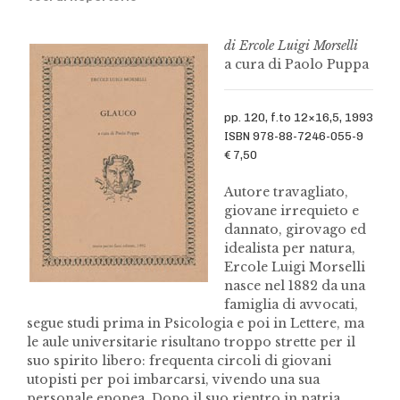
di Ercole Luigi Morselli
a cura di Paolo Puppa
pp. 120, f.to 12×16,5, 1993
ISBN 978-88-7246-055-9
€ 7,50
Autore travagliato,
giovane irrequieto e
dannato, girovago ed
idealista per natura,
Ercole Luigi Morselli
nasce nel 1882 da una
famiglia di avvocati,
segue studi prima in Psicologia e poi in Lettere, ma
le aule universitarie risultano troppo strette per il
suo spirito libero: frequenta circoli di giovani
utopisti per poi imbarcarsi, vivendo una sua
personale epopea. Dopo il suo rientro in patria,