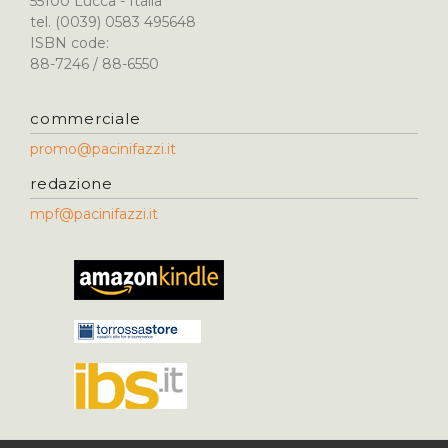
55100 Lucca - Italia
tel. (0039) 0583 495648
ISBN code:
88-7246 / 88-6550
commerciale
promo@pacinifazzi.it
redazione
mpf@pacinifazzi.it