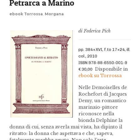
Petrarca a Marino
ebook Torrossa
,
Morgana
di Federica Pich
pp. 384+XVI, f.to 17×24, ill.
col., 2010
ISBN 978-88-6550-001-9
Disponibile in
€ 30,00
ebook su Torrossa
Nelle Demoiselles de
Rochefort di Jacques
Demy, un romantico
marinaio-pittore
riconosce nella
bionda Delphine la
donna di cui, senza averla mai vista, ha dipinto il
ritratto: la donna che aspettava e che, sapeva,
fatalmente avrebbe amato. Non solo l’arte,