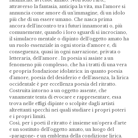
attraverso la fantasia, anticipa la vita, ma l’amore si
annuncia come amore di un’immagine, di un idolo
più che di un essere umano. Che nasca prima
ancora dell’incontro tra i futuri innamorati o, più
comunemente, quando i loro sguardi si incrociano,
il simulacro mentale o dipinto dell’oggetto amato ha
un ruolo essenziale in ogni storia d’amore e, di
conseguenza, quasi in ogni narrazione, privata o
letteraria, dell’amore . In poesia si assiste a un
fenomeno più complesso, che ha i tratti di una vera
e propria fondazione idolatrica: in quanto poesia
d’amore, poesia del desiderio e dell’assenza, la lirica
occidentale è per eccellenza poesia del ritratto.
Costruita intorno a un oggetto assente, che
vanamente tenta di evocare e rappresentare, essa
trova nelle effigi dipinte o scolpite dagli artisti
altrettanti specchi nei quali studiare i propri poteri
e i propri limiti.
Così, per i poeti il ritratto è insieme un’opera d’arte
e un sostituto dell’oggetto amato, un luogo del
«paragone» e un emblema della condizione lirica.