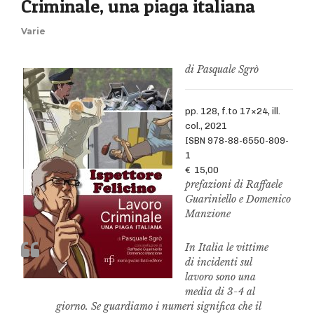
Criminale, una piaga italiana
Varie
di Pasquale Sgrò
pp. 128, f.to 17×24, ill.
col., 2021
ISBN 978-88-6550-809-
1
€ 15,00
prefazioni di Raffaele
Guariniello e Domenico
Manzione
In Italia le vittime
di incidenti sul
lavoro sono una
media di 3-4 al
giorno. Se guardiamo i numeri significa che il