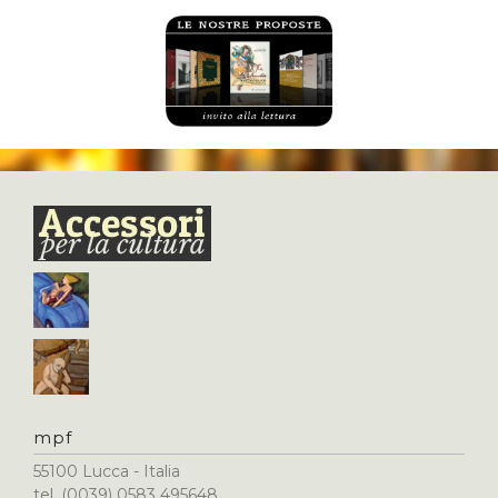
mpf
55100 Lucca - Italia
tel. (0039) 0583 495648