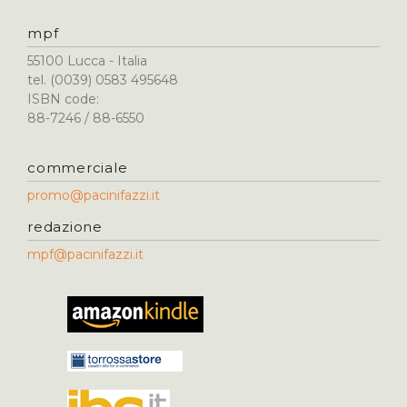
mpf
55100 Lucca - Italia
tel. (0039) 0583 495648
ISBN code:
88-7246 / 88-6550
commerciale
promo@pacinifazzi.it
redazione
mpf@pacinifazzi.it