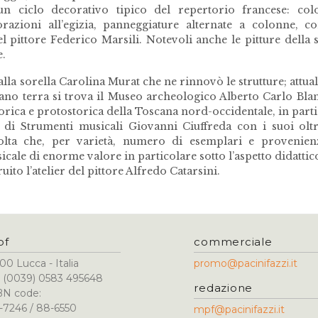
n ciclo decorativo tipico del repertorio francese: colo
razioni all’egizia, panneggiature alternate a colonne, c
pittore Federico Marsili. Notevoli anche le pitture della 
e.
dalla sorella Carolina Murat che ne rinnovò le strutture; attu
iano terra si trova il Museo archeologico Alberto Carlo Bla
torica e protostorica della Toscana nord-occidentale, in part
di Strumenti musicali Giovanni Ciuffreda con i suoi olt
colta che, per varietà, numero di esemplari e provenien
le di enorme valore in particolare sotto l’aspetto didattic
truito l’atelier del pittore Alfredo Catarsini.
pf
commerciale
00 Lucca - Italia
promo@pacinifazzi.it
l. (0039) 0583 495648
redazione
BN code:
-7246 / 88-6550
mpf@pacinifazzi.it