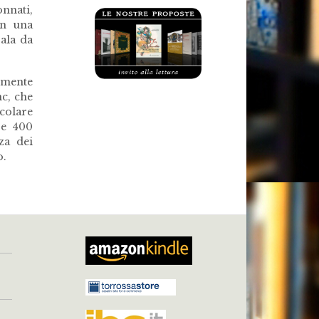
nnati,
on una
sala da
almente
nc, che
icolare
re 400
za dei
o.