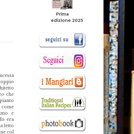
Prima
edizione 2025
oncessa
 doppio
hitetto
zo che
pianto
te come
timo e
do era
a letto
one col