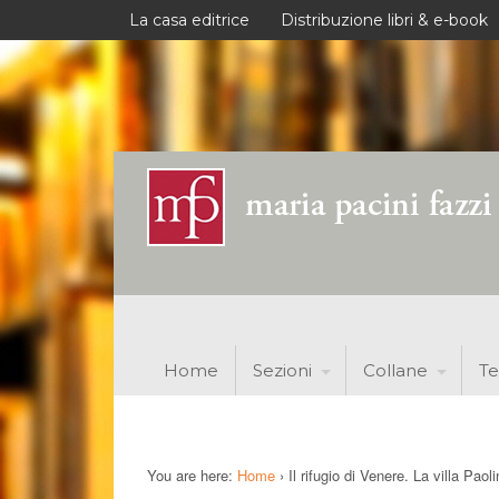
La casa editrice
Distribuzione libri & e-book
Home
Sezioni
Collane
Te
You are here:
Home
›
Il rifugio di Venere. La villa Pao