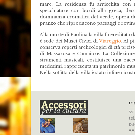
mare. La residenza fu arricchita con u
specchiature con bordi alla greca, deco
dominanza cromatica del verde, opera del 
pranzo che riproducono paesaggi e rovin
Alla morte di Paolina la villa fu ereditata 
è sede dei Musei Civici di
Viareggio
. Al p
conserva reperti archeologici di età preis
di Massarosa e Camaiore. La Collezione 
strumenti musicali, costituisce una rac
medesimi, rappresenta un patrimonio musica
Nella soffitta della villa è stato infine ricos
m
551
te
IS
88