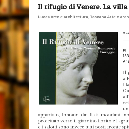
Il rifugio di Venere. La vil
Lucca Arte e architettura
,
Toscana Arte e arch
a c
pp.
IS
€ 1
Il
a 
fi
Gi
al
re
un
appartato, lontano dai fasti mondani: no
proiettato verso il giardino fiorito e l’agr
e i salotti sono invece tutti posti fronte sp