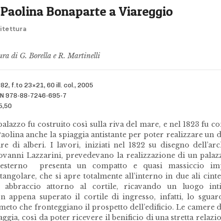
la Paolina Bonaparte a Viareggio
itettura
ura di G. Borella e R. Martinelli
 82, f.to 23×21, 60 ill. col., 2005
BN 978-88-7246-695-7
5,50
 palazzo fu costruito così sulla riva del mare, e nel 1823 fu c
Paolina anche la spiaggia antistante per poter realizzare un
lare di alberi. I lavori, iniziati nel 1822 su disegno dell’arc
ovanni Lazzarini, prevedevano la realizzazione di un palaz
l’esterno presenta un compatto e quasi massiccio im
ttangolare, che si apre totalmente all’interno in due ali cin
 abbraccio attorno al cortile, ricavando un luogo in
n appena superato il cortile di ingresso, infatti, lo sguar
umeto che fronteggiano il prospetto dell’edificio. Le camere d
iaggia, così da poter ricevere il benificio di una stretta relazi