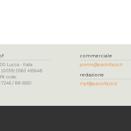
pf
commerciale
00 Lucca - Italia
promo@pacinifazzi.it
l. (0039) 0583 495648
redazione
BN code:
-7246 / 88-6550
mpf@pacinifazzi.it