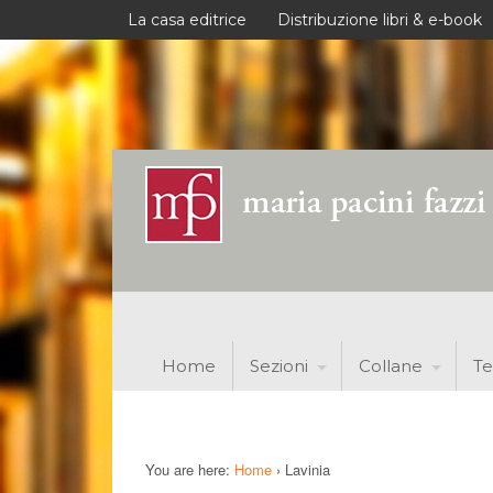
La casa editrice
Distribuzione libri & e-book
Home
Sezioni
Collane
Te
You are here:
Home
›
Lavinia