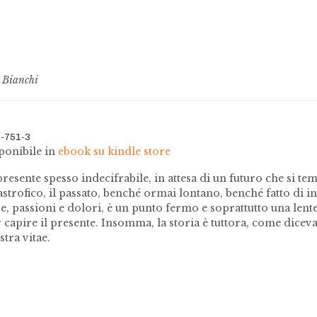
 Bianchi
0-751-3
bile in
ebook su kindle store
presente spesso indecifrabile, in attesa di un futuro che si te
strofico, il passato, benché ormai lontano, benché fatto di in
re, passioni e dolori, è un punto fermo e soprattutto una lent
r capire il presente. Insomma, la storia è tuttora, come dicev
tra vitae.