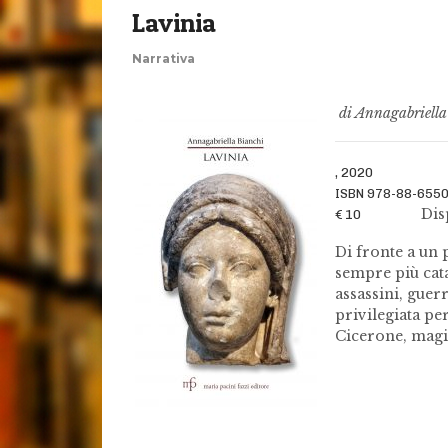
Lavinia
Narrativa
di Annagabriella
, 2020
ISBN 978-88-655
Disponi
€ 10
Di fronte a un 
sempre più cata
assassini, guer
privilegiata pe
Cicerone, magis