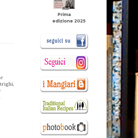
Prima
edizione 2025
me
trighi,
e
a