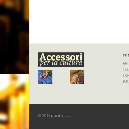
m
551
te
IS
88
© 2014 pacinifazzi