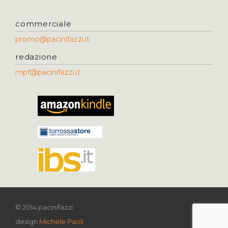
commerciale
promo@pacinifazzi.it
redazione
mpf@pacinifazzi.it
© 2014 pacinifazzi
design
Michele Paoli