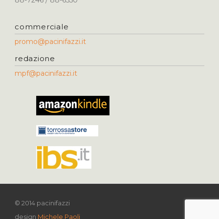
88-7246 / 88-6550
commerciale
promo@pacinifazzi.it
redazione
mpf@pacinifazzi.it
© 2014 pacinifazzi
design
Michele Paoli