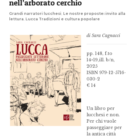
nell’arborato cerchio
Grandi narratori lucchesi
,
Le nostre proposte: invito alla
lettura
,
Lucca Tradizioni e cultura popolare
di Sara Cagnacci
pp. 148, f.to
14×19,ill. b/n,
2025
ISBN 979-12-5716-
030-2
€ 14
Un libro per
lucchesi e non.
Per chi vuole
passeggiare per
la antica città