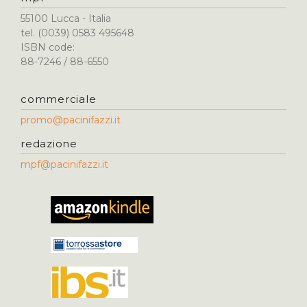
55100 Lucca - Italia
tel. (0039) 0583 495648
ISBN code:
88-7246 / 88-6550
commerciale
promo@pacinifazzi.it
redazione
mpf@pacinifazzi.it