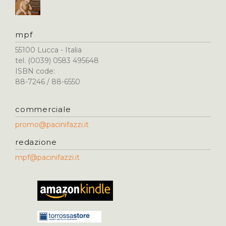
mpf
55100 Lucca - Italia
tel. (0039) 0583 495648
ISBN code:
88-7246 / 88-6550
commerciale
promo@pacinifazzi.it
redazione
mpf@pacinifazzi.it