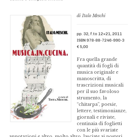
di Italo Meschi
pp. 32, f.to 12×21, 2011
ISBN 978-88-7246-990-3
€ 5,00
Fra quella grande
quantità di fogli di
musica originale e
manoscritta, di
trascrizioni musicali
per il suo favoloso
strumento, la
“chitarpa”, poesie,
lettere, testimonianze,
giornali e riviste,
centinaia di foglietti
con le più svariate
annotazioni e altro, molto altro, lasciate ai posteri