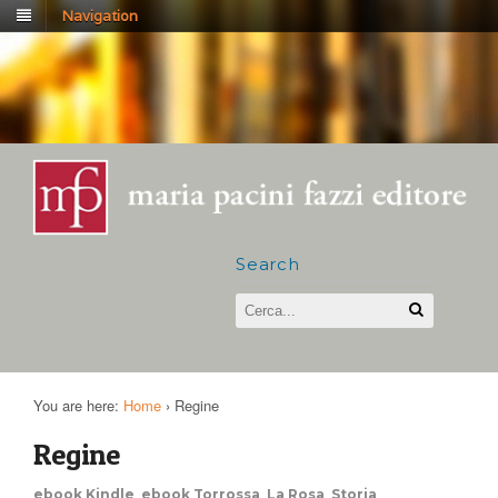
Navigation
Search
You are here:
Home
›
Regine
Regine
ebook Kindle
,
ebook Torrossa
,
La Rosa
,
Storia