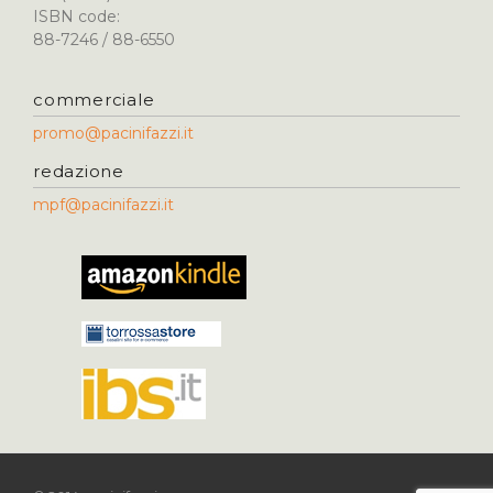
ISBN code:
88-7246 / 88-6550
commerciale
promo@pacinifazzi.it
redazione
mpf@pacinifazzi.it