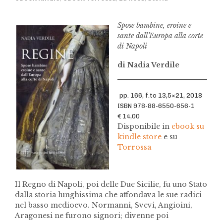
Spose bambine, eroine e
sante dall’Europa alla corte
di Napoli
di Nadia Verdile
pp. 166, f.to 13,5×21, 2018
ISBN 978-88-6550-656-1
€ 14,00
Disponibile in
ebook su
kindle store
e su
Torrossa
Il Regno di Napoli, poi delle Due Sicilie, fu uno Stato
dalla storia lunghissima che affondava le sue radici
nel basso medioevo. Normanni, Svevi, Angioini,
Aragonesi ne furono signori; divenne poi