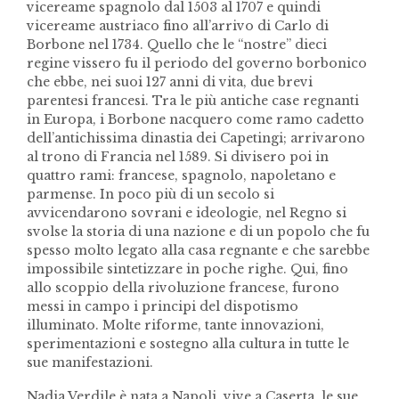
vicereame spagnolo dal 1503 al 1707 e quindi
vicereame austriaco fino all’arrivo di Carlo di
Borbone nel 1734. Quello che le “nostre” dieci
regine vissero fu il periodo del governo borbonico
che ebbe, nei suoi 127 anni di vita, due brevi
parentesi francesi. Tra le più antiche case regnanti
in Europa, i Borbone nacquero come ramo cadetto
dell’antichissima dinastia dei Capetingi; arrivarono
al trono di Francia nel 1589. Si divisero poi in
quattro rami: francese, spagnolo, napoletano e
parmense. In poco più di un secolo si
avvicendarono sovrani e ideologie, nel Regno si
svolse la storia di una nazione e di un popolo che fu
spesso molto legato alla casa regnante e che sarebbe
impossibile sintetizzare in poche righe. Qui, fino
allo scoppio della rivoluzione francese, furono
messi in campo i principi del dispotismo
illuminato. Molte riforme, tante innovazioni,
sperimentazioni e sostegno alla cultura in tutte le
sue manifestazioni.
Nadia Verdile è nata a Napoli, vive a Caserta, le sue