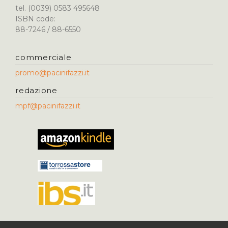
tel. (0039) 0583 495648
ISBN code:
88-7246 / 88-6550
commerciale
promo@pacinifazzi.it
redazione
mpf@pacinifazzi.it