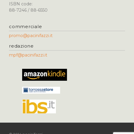
ISBN code:
88-7246 / 88-6550
commerciale
promo@pacinifazzi.it
redazione
mpf@pacinifazzi.it