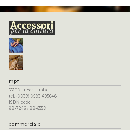
mpf
55100 Lucca - Italia
tel. (0039) 0583 495648
ISBN code:
88-7246 / 88-6550
commerciale