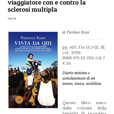
viaggiatore con e contro la
sclerosi multipla
Varie
di Pierluca Rossi
pp. 420, f.to 13,5×21, ill.
col., 2026
ISBN 979-12-5716-051-7
€ 24
Diario minimo e
sconclusionato di un
tenero, cinico, nichilista
Questo libro nasce
dalla volontà della
famiglia di ricordare