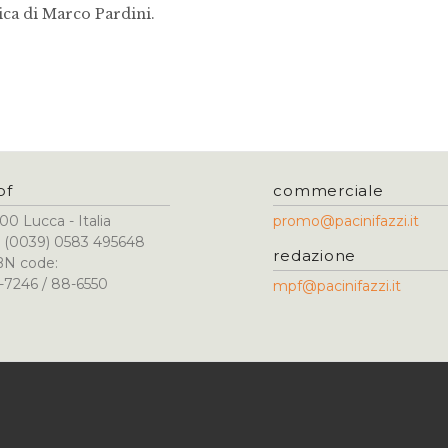
tica di Marco Pardini.
pf
commerciale
00 Lucca - Italia
promo@pacinifazzi.it
l. (0039) 0583 495648
redazione
BN code:
-7246 / 88-6550
mpf@pacinifazzi.it