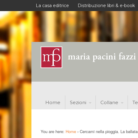
La casa editrice
Distribuzione libri & e-book
Home
Sezioni
Collane
Te
You are here:
Home
›
Cercami nella pioggia. La ballat