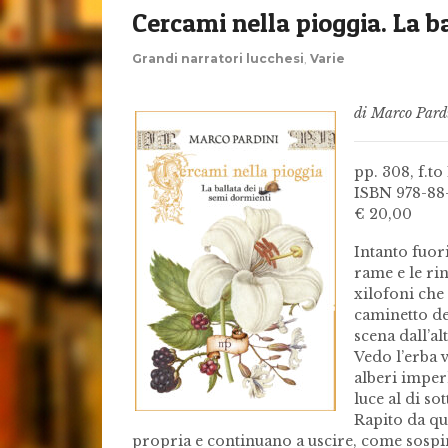
Cercami nella pioggia. La b
Grandi narratori lucchesi
,
Varie
di Marco Pard
pp. 308, f.to
ISBN 978-88
€ 20,00
Intanto fuori
rame e le ri
xilofoni che
caminetto de
scena dall’al
Vedo l’erba 
alberi imperl
luce al di so
Rapito da qu
propria e continuano a uscire, come sospin