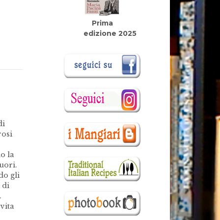
Prima
edizione 2025
di
rosi
o la
uori.
do gli
 di
.
vita