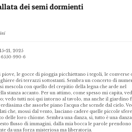
allata dei semi dormienti
ini
 15×21, 2025
-6550-990-6
 piove, le gocce di pioggia picchiettano i tegoli, le converse 
nghiere dei terrazzi sottostanti. Sembra un concerto di nume
 si mescola con quello del crepitio della legna che arde nel
lla stanza accanto. Per un attimo, come spesso mi capita, ved
to; vedo tutti noi qui intorno al tavolo, ma anche il giardino f
verdissima che assorbe piano l’acqua che scende dal cielo. Ve
ati che, mossi dal vento, lasciano cadere quelle piccole sfere
tto delle loro chiome. Sembra una danza, sì, tutto è una danza
esto flusso di immagini, dalla mia bocca le parole prendono 
te da una forza misteriosa ma liberatoria.