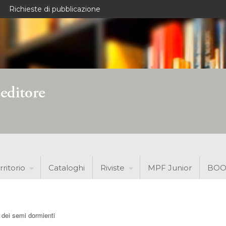
Richieste di pubblicazione
rritorio
Cataloghi
Riviste
MPF Junior
BOO
a dei semi dormienti