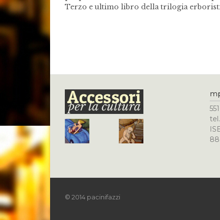
Terzo e ultimo libro della trilogia erboris
m
551
te
IS
88
© 2014 pacinifazzi