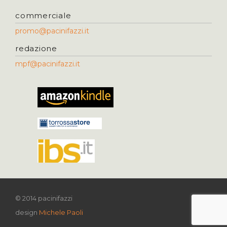
commerciale
promo@pacinifazzi.it
redazione
mpf@pacinifazzi.it
© 2014 pacinifazzi
design
Michele Paoli