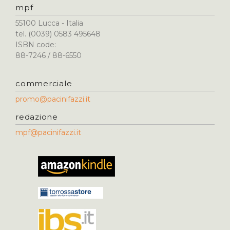
mpf
55100 Lucca - Italia
tel. (0039) 0583 495648
ISBN code:
88-7246 / 88-6550
commerciale
promo@pacinifazzi.it
redazione
mpf@pacinifazzi.it