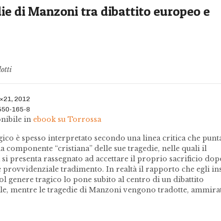
ie di Manzoni tra dibattito europeo e
otti
3×21, 2012
550-165-8
ibile in
ebook su Torrossa
ico è spesso interpretato secondo una linea critica che punt
a componente “cristiana” delle sue tragedie, nelle quali il
 si presenta rassegnato ad accettare il proprio sacrificio dop
 e provvidenziale tradimento. In realtà il rapporto che egli in
l genere tragico lo pone subito al centro di un dibattito
le, mentre le tragedie di Manzoni vengono tradotte, ammirat