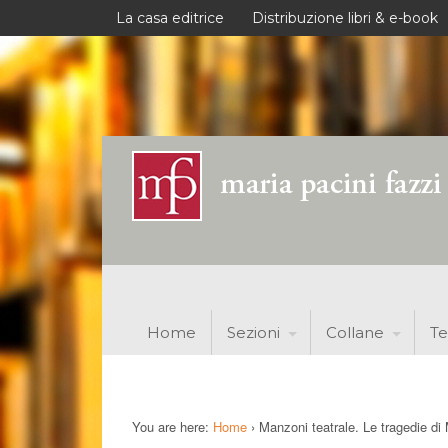
La casa editrice
Distribuzione libri & e-book
Home
Sezioni
Collane
Te
You are here:
Home
›
Manzoni teatrale. Le tragedie di 