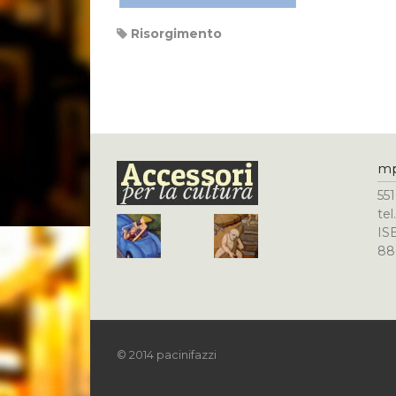
Risorgimento
m
551
te
IS
88
© 2014 pacinifazzi