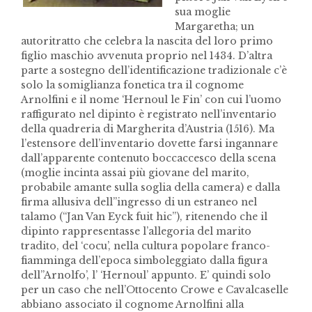
sua moglie
Margaretha; un
autoritratto che celebra la nascita del loro primo
figlio maschio avvenuta proprio nel 1434. D’altra
parte a sostegno dell’identificazione tradizionale c’è
solo la somiglianza fonetica tra il cognome
Arnolfini e il nome ‘Hernoul le Fin’ con cui l’uomo
raffigurato nel dipinto è registrato nell’inventario
della quadreria di Margherita d’Austria (1516). Ma
l’estensore dell’inventario dovette farsi ingannare
dall’apparente contenuto boccaccesco della scena
(moglie incinta assai più giovane del marito,
probabile amante sulla soglia della camera) e dalla
firma allusiva dell”ingresso di un estraneo nel
talamo (“Jan Van Eyck fuit hic”), ritenendo che il
dipinto rappresentasse l’allegoria del marito
tradito, del ‘cocu’, nella cultura popolare franco-
fiamminga dell’epoca simboleggiato dalla figura
dell”Arnolfo’, l’ ‘Hernoul’ appunto. E’ quindi solo
per un caso che nell’Ottocento Crowe e Cavalcaselle
abbiano associato il cognome Arnolfini alla