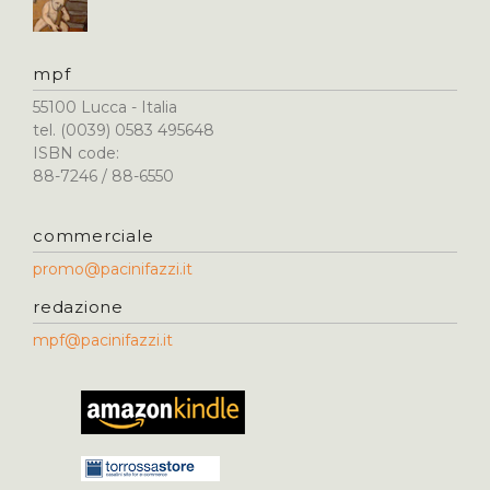
mpf
55100 Lucca - Italia
tel. (0039) 0583 495648
ISBN code:
88-7246 / 88-6550
commerciale
promo@pacinifazzi.it
redazione
mpf@pacinifazzi.it