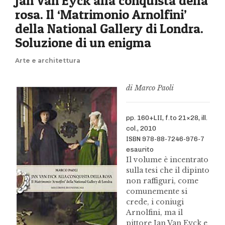
Jan Van Eyck alla conquista della
rosa. Il ‘Matrimonio Arnolfini’
della National Gallery di Londra.
Soluzione di un enigma
Arte e architettura
di Marco Paoli
pp. 160+LII, f.to 21×28, ill.
col., 2010
ISBN 978-88-7246-976-7
esaurito
Il volume è incentrato
sulla tesi che il dipinto
non raffiguri, come
comunemente si
crede, i coniugi
Arnolfini, ma il
pittore Jan Van Eyck e