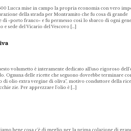
500 Lucca mise in campo la propria economia con vero imp
urazione della strada per Montramito che fu cosa di grande
 di «porto franco» e fu permesso così lo sbarco di ogni gene
o e sede del Vicario del Vescovo […]
liva
to volumetto è interamente dedicato all’uso rigoroso dell’
udo. Ognuna delle ricette che seguono dovrebbe terminare co
o di olio extra vergine di oliva”, motivo conduttore della ric
cchie zie. Per apprezzare l’olio è […]
iamo bene cosa c’è di meglio per la prima colazione di gran