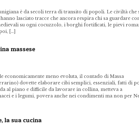
giana è da secoli terra di transito di popoli. Le civiltà che 
hanno lasciato tracce che ancora respira chi sa guardare co
 medievali su ogni cocuzzolo, i borghi fortificati, le pievi rom
poi, […]
ucina massese
e economicamente meno evoluta, il contado di Massa
arino) dovette elaborare cibi semplici, essenziali, fatti di p
da al piano e difficile da lavorare in collina, metteva a
nacei e i legumi, povera anche nei condimenti ma non per Ne
e, la sua cucina