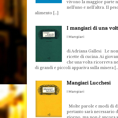
vivono la maggior parte n
nell’uno e nell’altra. Il p
alimento […]
I mangiari di una vol
I Mangiari
di Adriana Gallesi Le nonn
ricette di cucina. Ai giova
che una volta ricorreva n
di grandi e piccoli appariva sulla misera […
Mangiari Lucchesi
I Mangiari
Molte parole e modi di dir
pertanto sarà necessario d
giorno, ma non è ancora se