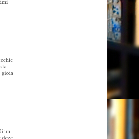
simi
ecchie
sta
 gioia
di un
e deve