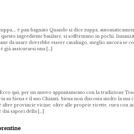
 zuppa,… è pan bagnato Quando si dice zuppa, automaticamen
uesto ingrediente basilare, si soffermano in pochi. Innanzit
pane da usare dovrebbe essere casalingo, meglio ancora se co
 già assicurarsi una […]
Ecco qui, per un nuovo appuntamento con la tradizione Tos
ia su Siena e il suo Chianti. Siena non discosta molto la sua 
e altre provincie vicine; oltre alle proprie ricette, cura con 
 dai sapori della […]
iorentine