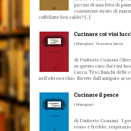
piccini di una fetta di pa
consistente strato di marme
caffellatte ben caldo? […]
Cucinare coi vini lucc
I Mangiari
,
Toscana Varie
di Umberto Consani Oltre se
in questo caso dai vini luc
Lucca. Tra i fianchi delle 
nell’oltreserchio. Ricette dall’antipato ai 
Cucinare il pesce
I Mangiari
di Umberto Consani I pesc
rosso e freddo, respirazio