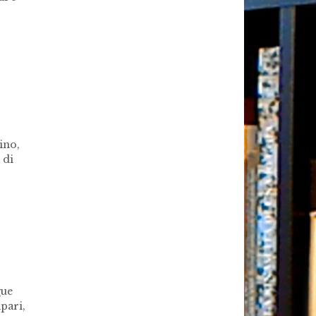
ino,
 di
gue
pari,