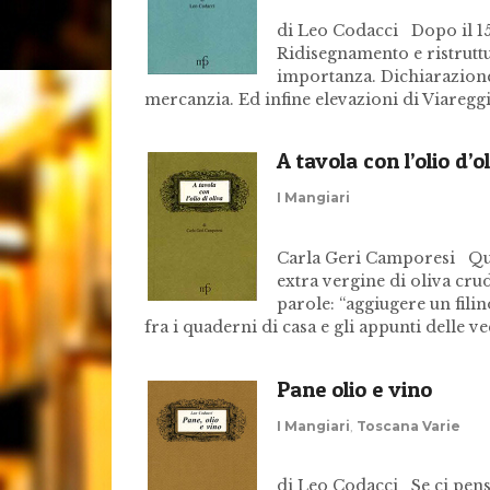
di Leo Codacci Dopo il 1
Ridisegnamento e ristrutt
importanza. Dichiarazione
mercanzia. Ed infine elevazioni di Viareggi
A tavola con l’olio d’o
I Mangiari
Carla Geri Camporesi Ques
extra vergine di oliva cr
parole: “aggiugere un filin
fra i quaderni di casa e gli appunti delle ve
Pane olio e vino
I Mangiari
,
Toscana Varie
di Leo Codacci Se ci pens