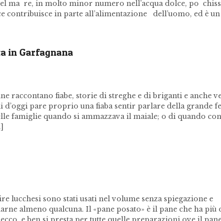
el ma re, in molto minor numero nell’acqua dolce, po chis
esce contribuisce in parte all’alimentazione dell’uomo, ed è un
ta in Garfagnana
e raccontano fiabe, storie di streghe e di briganti e anche v
ni d’oggi pare proprio una fiaba sentir parlare della grande fe
elle famiglie quando si ammazzava il maiale; o di quando con
]
e lucchesi sono stati usati nel volume senza spiegazione e
arne almeno qualcuna. Il «pane posato» è il pane che ha più 
cco, e ben si presta per tutte quelle preparazioni ove il pan