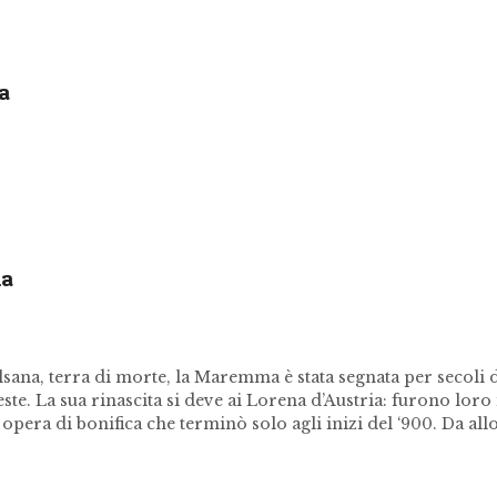
a
ma
ana, terra di morte, la Maremma è stata segnata per secoli d
este. La sua rinascita si deve ai Lorena d’Austria: furono loro 
pera di bonifica che terminò solo agli inizi del ‘900. Da allo