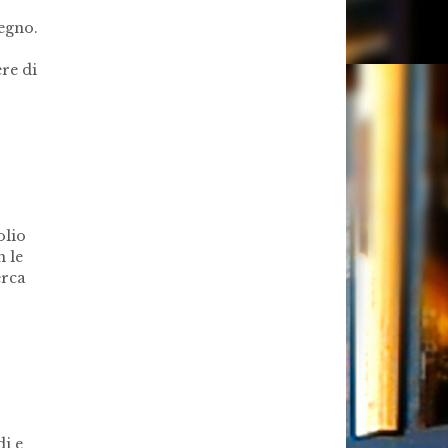
egno.
re di
olio
n le
erca
di e