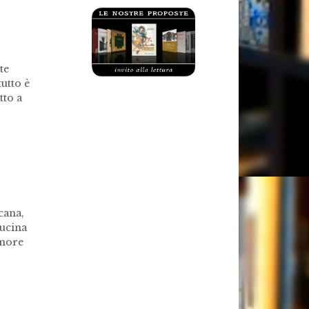
te
utto è
tto a
cana,
cucina
amore