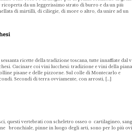
ne ricoperta da un leggerissimo strato di burro e da un più
llata di mirtilli, di ciliegie, di more o altro, da unire ad un
hesi
ssanta ricette della tradizione toscana, tutte innaffiate dal v
chesi. Cucinare coi vini lucchesi: tradizione e vini della piana
colline pisane e delle pizzorne. Sul colle di Montecarlo e
secondi. Secondi di terra ovviamente, con arrosti, […]
i, questi vertebrati con scheletro osseo o cartilagineo, san
ne bronchiale, pinne in luogo degli arti, sono per lo più ovi