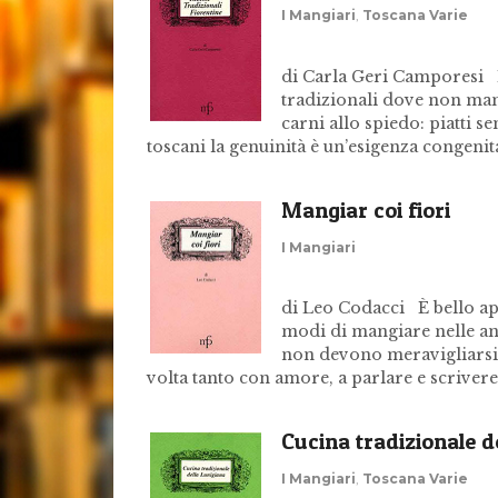
I Mangiari
,
Toscana Varie
di Carla Geri Camporesi Le
tradizionali dove non manc
carni allo spiedo: piatti s
toscani la genuinità è un’esigenza congenit
Mangiar coi fiori
I Mangiari
di Leo Codacci È bello appa
modi di mangiare nelle anti
non devono meravigliarsi s
volta tanto con amore, a parlare e scrivere
Cucina tradizionale d
I Mangiari
,
Toscana Varie