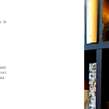
, le
i
anti
tori
una