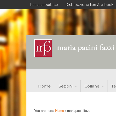
La casa editrice
Distribuzione libri & e-book
Home
Sezioni
Collane
Te
You are here:
Home
›
mariapacinifazzi