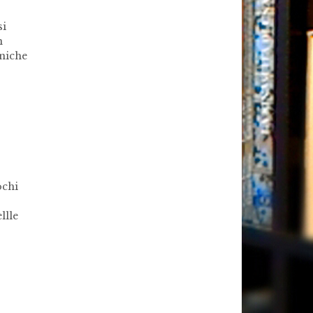
si
n
aniche
ochi
llle